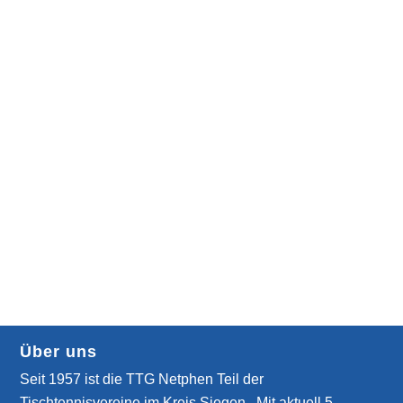
Über uns
Seit 1957 ist die TTG Netphen Teil der
Tischtennisvereine im Kreis Siegen . Mit aktuell 5