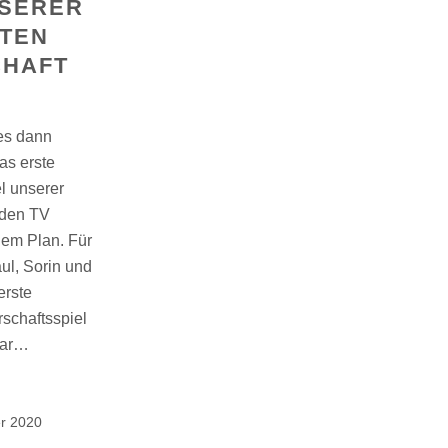
NSERER
TEN
HAFT
es dann
as erste
l unserer
 den TV
dem Plan. Für
aul, Sorin und
erste
rschaftsspiel
lar…
r 2020