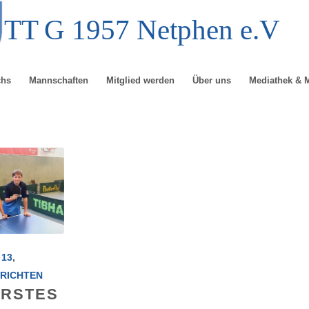
TT
G
1957 Netphen e.V
chs
Mannschaften
Mitglied werden
Über uns
Mediathek & 
 13
,
RICHTEN
ERSTES