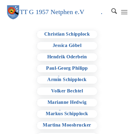
TT
G
1957 Netphen e.V
.
Vorsitzender:
Christian Schipplock
stellv. Vorsitzende:
Jessica Göbel
Kassenwart:
Hendrik Oderbein
stellv. Kassenwart:
Paul-Georg Philipp
Sportwart:
Armin Schipplock
Medienwart:
Volker Bechtel
Schriftführerin:
Marianne Hedwig
Jugendwart:
Markus Schipplock
Schülerwartin:
Martina Moosbrucker
Beisitzer: