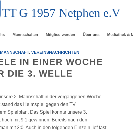
TT
G
1957 Netphen e.V
chs
Mannschaften
Mitglied werden
Über uns
Mediathek & 
NMANNSCHAFT
,
VEREINSNACHRICHTEN
ELE IN EINER WOCHE
R DIE 3. WELLE
unsere 3. Mannschaft in der vergangenen Woche
t stand das Heimspiel gegen den TV
m Spielplan. Das Spiel konnte unsere 3.
 hoch mit 9:1 gewinnen. Bereits nach den
an mit 2:0. Auch in den folgenden Einzeln lief fast