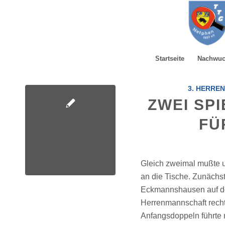
Startseite
Nachwu
3. HERRE
ZWEI SPI
FÜ
Gleich zweimal mußte 
an die Tische. Zunächs
Eckmannshausen auf de
Herrenmannschaft recht
Anfangsdoppeln führte m