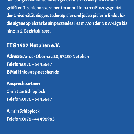
größten Tischtennisvereinen im unmittelbaren Einzugsgebiet
der Universität Siegen. Jeder Spieler und jede Spielerin findet für
die eigene Spielstärke ein passendes Team. Von der NRW-Liga bis
hin zur 2. Bezirksklasse.
TTG 1957 Netphen e.V.
­Adresse:
An der Obernau 20, 57250 Netphen
Telefon:
0170 – 5445647
E-Mail:
info@ttg-netphen.de
Ansprechpartner:
Christian Schipplock
Telefon:
0170 – 5445647
Armin Schipplock
Telefon:
0176 – 44496983