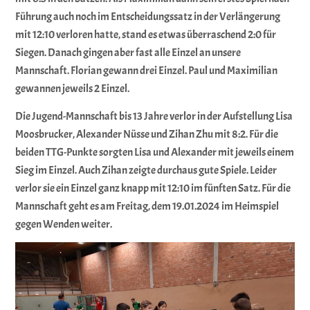
Führung auch noch im Entscheidungssatz in der Verlängerung
mit 12:10 verloren hatte, stand es etwas überraschend 2:0 für
Siegen. Danach gingen aber fast alle Einzel an unsere
Mannschaft. Florian gewann drei Einzel. Paul und Maximilian
gewannen jeweils 2 Einzel.
Die Jugend-Mannschaft bis 13 Jahre verlor in der Aufstellung Lisa
Moosbrucker, Alexander Nüsse und Zihan Zhu mit 8:2. Für die
beiden TTG-Punkte sorgten Lisa und Alexander mit jeweils einem
Sieg im Einzel. Auch Zihan zeigte durchaus gute Spiele. Leider
verlor sie ein Einzel ganz knapp mit 12:10 im fünften Satz. Für die
Mannschaft geht es am Freitag, dem 19.01.2024 im Heimspiel
gegen Wenden weiter.