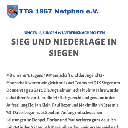
TT
G
1957 Netphen e.V
.
JUNGEN 13
,
JUNGEN 19 I
,
VEREINSNACHRICHTEN
SIEG UND NIEDERLAGE IN
SIEGEN
Mit unserer 1. Jugend 19-Mannschaft und der Jugend 13-
Mannschaft waren wir gleich mit zwei Teams bei DJK Siegen am
Donnerstag zu Gast. Die Jugendmannschaft bis 19 Jahre wurde
dabei ihrer Favoritenrolle letztlich gerecht und gewann in der
Aufstellung Florian Klein, Paul Rezer und Maximilian Nüsse mit
7:3. Dabei begann das Spiel am Anfang mit schwachen
Leistungen im Doppel. Florian und Paul verloren ganz deutlich
mit 0:3 in den Sätzen. Als Maximilian dann sein erstes Spiel nach