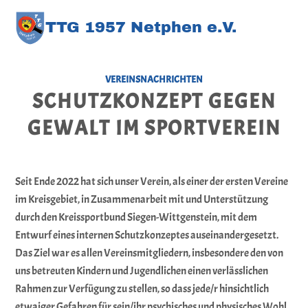
TT
G
1957 Netphen e.V
.
VEREINSNACHRICHTEN
SCHUTZKONZEPT GEGEN
GEWALT IM SPORTVEREIN
Seit Ende 2022 hat sich unser Verein, als einer der ersten Vereine
im Kreisgebiet, in Zusammenarbeit mit und Unterstützung
durch den Kreissportbund Siegen-Wittgenstein, mit dem
Entwurf eines internen Schutzkonzeptes auseinandergesetzt.
Das Ziel war es allen Vereinsmitgliedern, insbesondere den von
uns betreuten Kindern und Jugendlichen einen verlässlichen
Rahmen zur Verfügung zu stellen, so dass jede/r hinsichtlich
etwaiger Gefahren für sein/ihr psychisches und physisches Wohl