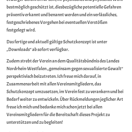
bestmöglich geschützt ist, diesbezügliche potentielle Gefahren
präventiv erkannt und benannt werden und ein verlässliches,
festgeschriebenes Vorgehen bei eventuellen Verstößen
festgelegt wird.
Das fertige und aktuell gültige Schutzkonzept ist unter
„Downloads“ ab sofort verfügbar.
Zudem strebt der Verein an dem Qualitätsbündnis des Landes
Nordrhein-Westfalen „gemeinsam gegen sexualisierte Gewalt“
perspektivisch beizutreten. Ich freue mich darauf, in
Zusammenarbeit mit allen Vereinsmitgliedern, das
Schutzkonzept umzusetzen, im Verein fest zu verankern und bei
Bedarf weiter zu entwickeln. Über Rückmeldungen jeglicher Art
freue ich mich und bedanke mich schon jetzt bei allen
Vereinsmitgliedern für die Bereitschaft dieses Projekt zu
unterstützen und zu begleiten!