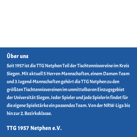
Über uns
Seit 1957 ist die TTG Netphen Teil der Tischtennisvereine im Kreis
Siegen . Mit aktuell 5 Herren-Mannschaften, einem Damen-Team
und 3 Jugend-Mannschaften gehört die TTG Netphen zu den
größten Tischtennisvereinen im unmittelbaren Einzugsgebiet
der Universität Siegen. Jeder Spieler und jede Spielerin findet für
die eigene Spielstärke ein passendes Team. Von der NRW-Liga bis
hin zur 2. Bezirksklasse.
TTG 1957 Netphen e.V.