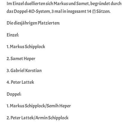
Im Einzel duellierten sich Markus und Samet, begründet durch
das Doppel-KO-System, 3 mal in insgesamt 14 (!) Sätzen.
Die diesjährigen Platzierten:
Einzel:
1. Markus Schipplock
2. Samet Heper
3. Gabriel Korstian
4. Peter Lattek
Doppel:
1. Markus Schipplock/Semih Heper
2. Peter Lattek/Armin Schipplock