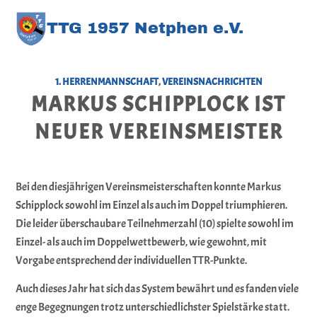
TT
G
1957 Netphen e.V
.
1. HERRENMANNSCHAFT
,
VEREINSNACHRICHTEN
MARKUS SCHIPPLOCK IST
NEUER VEREINSMEISTER
Bei den diesjährigen Vereinsmeisterschaften konnte Markus
Schipplock sowohl im Einzel als auch im Doppel triumphieren.
Die leider überschaubare Teilnehmerzahl (10) spielte sowohl im
Einzel- als auch im Doppelwettbewerb, wie gewohnt, mit
Vorgabe entsprechend der individuellen TTR-Punkte.
Auch dieses Jahr hat sich das System bewährt und es fanden viele
enge Begegnungen trotz unterschiedlichster Spielstärke statt.