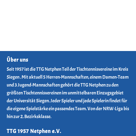
Über uns
Seit 1957 ist die TTG Netphen Teil der Tischtennisvereine im Kreis
Siegen . Mit aktuell 5 Herren-Mannschaften, einem Damen-Team
und 3 Jugend-Mannschaften gehört die TTG Netphen zu den
größten Tischtennisvereinen im unmittelbaren Einzugsgebiet
der Universität Siegen. Jeder Spieler und jede Spielerin findet für
die eigene Spielstärke ein passendes Team. Von der NRW-Liga bis
hin zur 2. Bezirksklasse.
TTG 1957 Netphen e.V.