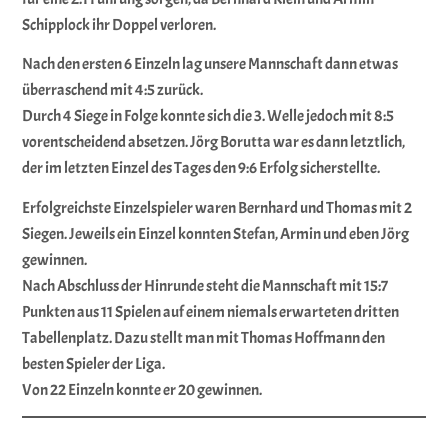
Schipplock ihr Doppel verloren.
Nach den ersten 6 Einzeln lag unsere Mannschaft dann etwas
überraschend mit 4:5 zurück.
Durch 4 Siege in Folge konnte sich die 3. Welle jedoch mit 8:5
vorentscheidend absetzen. Jörg Borutta war es dann letztlich,
der im letzten Einzel des Tages den 9:6 Erfolg sicherstellte.
Erfolgreichste Einzelspieler waren Bernhard und Thomas mit 2
Siegen. Jeweils ein Einzel konnten Stefan, Armin und eben Jörg
gewinnen.
Nach Abschluss der Hinrunde steht die Mannschaft mit 15:7
Punkten aus 11 Spielen auf einem niemals erwarteten dritten
Tabellenplatz. Dazu stellt man mit Thomas Hoffmann den
besten Spieler der Liga.
Von 22 Einzeln konnte er 20 gewinnen.