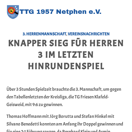
TT
G
1957 Netphen e.V
.
3. HERRENMANNSCHAFT
,
VEREINSNACHRICHTEN
KNAPPER SIEG FÜR HERREN
3 IM LETZTEN
HINRUNDENSPIEL
Über 3 Stunden Spielzeit brauchte die 3. Mannschaft, um gegen
den Tabellenletzten der Kreisliga, die TG Friesen Klafeld-
Geisweid, mit 9:6 zu gewinnen.
Thomas Hoffmann mit Jörg Borutta und Stefan Hinkel mit
Silvano Benedetti konnten am Anfang ihr Doppel gewinnen und
für eine 2:1 Führung sorgen, da Bernhard Klein und Armin