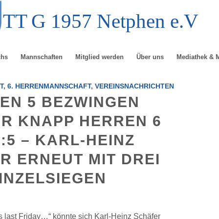
TT
G
1957 Netphen e.V
chs
Mannschaften
Mitglied werden
Über uns
Mediathek & 
T
,
6. HERRENMANNSCHAFT
,
VEREINSNACHRICHTEN
EN 5 BEZWINGEN
R KNAPP HERREN 6
7:5 – KARL-HEINZ
R ERNEUT MIT DREI
INZELSIEGEN
 last Friday…“ könnte sich Karl-Heinz Schäfer