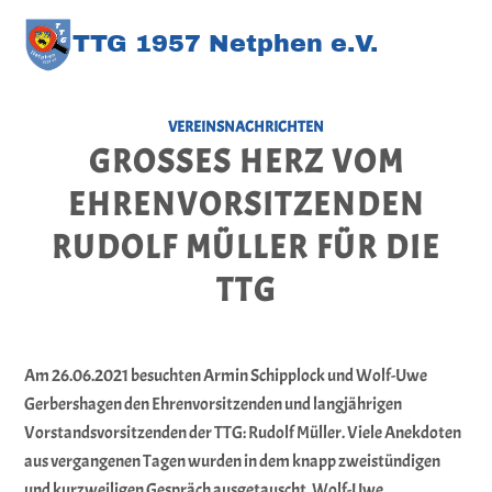
TT
G
1957 Netphen e.V
.
VEREINSNACHRICHTEN
GROSSES HERZ VOM E
HRENVORSITZENDEN R
UDOLF MÜLLER FÜR DIE T
TG
Am 26.06.2021 besuchten Armin Schipplock und Wolf-Uwe
Gerbershagen den Ehrenvorsitzenden und langjährigen
Vorstandsvorsitzenden der TTG: Rudolf Müller. Viele Anekdoten
aus vergangenen Tagen wurden in dem knapp zweistündigen
und kurzweiligen Gespräch ausgetauscht. Wolf-Uwe