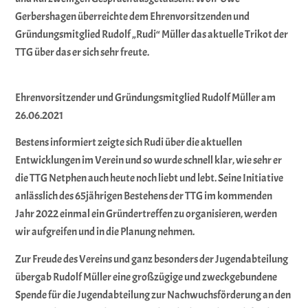
Gerbershagen überreichte dem Ehrenvorsitzenden und
Gründungsmitglied Rudolf „Rudi“ Müller das aktuelle Trikot der
TTG über das er sich sehr freute.
Ehrenvorsitzender und Gründungsmitglied Rudolf Müller am
26.06.2021
Bestens informiert zeigte sich Rudi über die aktuellen
Entwicklungen im Verein und so wurde schnell klar, wie sehr er
die TTG Netphen auch heute noch liebt und lebt. Seine Initiative
anlässlich des 65jährigen Bestehens der TTG im kommenden
Jahr 2022 einmal ein Gründertreffen zu organisieren, werden
wir aufgreifen und in die Planung nehmen.
Zur Freude des Vereins und ganz besonders der Jugendabteilung
übergab Rudolf Müller eine großzügige und zweckgebundene
Spende für die Jugendabteilung zur Nachwuchsförderung an den