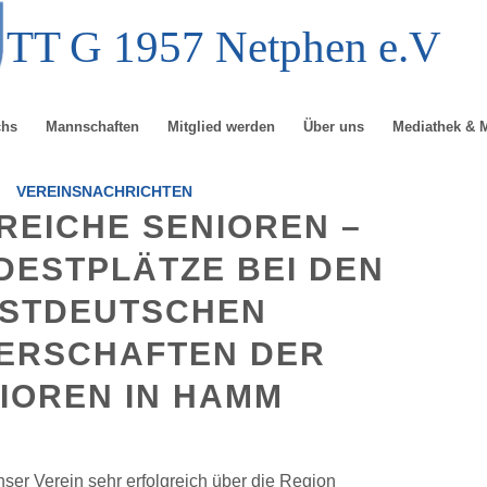
TT
G
1957 Netphen e.V
chs
Mannschaften
Mitglied werden
Über uns
Mediathek & 
VEREINSNACHRICHTEN
REICHE SENIOREN –
DESTPLÄTZE BEI DEN
STDEUTSCHEN
ERSCHAFTEN DER
IOREN IN HAMM
ser Verein sehr erfolgreich über die Region