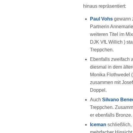
hinaus repräsentiert:
Paul Vohs
gewann z
Partnerin Annemarie
weiteren Titel im M
DJK VfL Willich ) st
Treppchen.
Ebenfalls zweifach
diesmal in dem älte
Monika Flothwedel (
zusammen mit Josef
Doppel.
Auch
Silvano Bened
Treppchen. Zusamme
er ebenfalls Bronze
Iceman
schließlich,
mehrfacher Hinsicht 