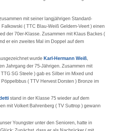
usammen mit seiner langjährigen Standard-
 Falkowski ( TTC Blau-Weiß Geldern-Veert ) einen
ixed der 70er-Klasse. Zusammen mit Klaus Backes (
and er ein zweites Mal im Doppel auf dem
 ausgezeichnet wurde
Karl-Hermann Weiß
,
ren Jahrgang der 75-Jährigen. Zusammen mit
 TTG SG Steele ) gab es Silber im Mixed und
 Pöppelbbus ( TTV Hervest Dorsten ) Bronze im
etti
stand in der Klasse 75 wieder auf dem
n mit Volkert Bahrenberg ( TV Suttrop ) gewann
.
 unser Youngster unter den Senioren, hatte in
Glück: Zunächst, dass er als Nachrücker ( mit