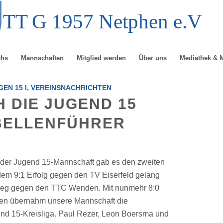
TT
G
1957 Netphen e.V
chs
Mannschaften
Mitglied werden
Über uns
Mediathek & 
EN 15 I
,
VEREINSNACHRICHTEN
 DIE JUGEND 15
BELLENFÜHRER
 der Jugend 15-Mannschaft gab es den zweiten
dem 9:1 Erfolg gegen den TV Eiserfeld gelang
sieg gegen den TTC Wenden. Mit nunmehr 8:0
len übernahm unsere Mannschaft die
end 15-Kreisliga. Paul Rezer, Leon Boersma und