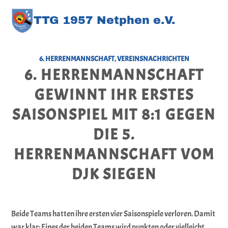
TT
G
1957 Netphen e.V
.
6. HERRENMANNSCHAFT
,
VEREINSNACHRICHTEN
6. HERRENMANNSCHAFT
GEWINNT IHR ERSTES
SAISONSPIEL MIT 8:1 GEGEN
DIE 5.
HERRENMANNSCHAFT VOM
DJK SIEGEN
Beide Teams hatten ihre ersten vier Saisonspiele verloren. Damit
war klar: Eines der beiden Teams wird punkten oder vielleicht