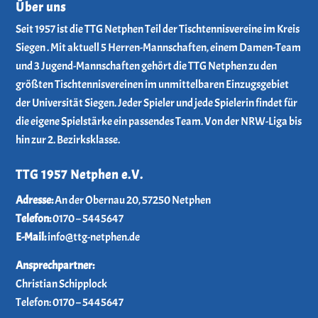
Über uns
Seit 1957 ist die TTG Netphen Teil der Tischtennisvereine im Kreis
Siegen . Mit aktuell 5 Herren-Mannschaften, einem Damen-Team
und 3 Jugend-Mannschaften gehört die TTG Netphen zu den
größten Tischtennisvereinen im unmittelbaren Einzugsgebiet
der Universität Siegen. Jeder Spieler und jede Spielerin findet für
die eigene Spielstärke ein passendes Team. Von der NRW-Liga bis
hin zur 2. Bezirksklasse.
TTG 1957 Netphen e.V.
­Adresse:
An der Obernau 20, 57250 Netphen
Telefon:
0170 – 5445647
E-Mail:
info@ttg-netphen.de
Ansprechpartner:
Christian Schipplock
Telefon:
0170 – 5445647