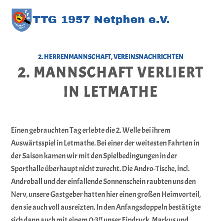
TT
G
1957 Netphen e.V
.
2. HERRENMANNSCHAFT
,
VEREINSNACHRICHTEN
2. MANNSCHAFT VERLIERT
IN LETMATHE
Einen gebrauchten Tag erlebte die 2. Welle bei ihrem
Auswärtsspiel in Letmathe. Bei einer der weitesten Fahrten in
der Saison kamen wir mit den Spielbedingungen in der
Sporthalle überhaupt nicht zurecht. Die Andro-Tische, incl.
Androball und der einfallende Sonnenschein raubten uns den
Nerv, unsere Gastgeber hatten hier einen großen Heimvorteil,
den sie auch voll ausreizten. In den Anfangsdoppeln bestätigte
sich dann auch mit einem 0:3!! unser Eindruck. Markus und