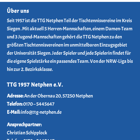
Über uns
Seit 1957 ist die TTG Netphen Teil der Tischtennisvereine im Kreis
Siegen . Mit aktuell 5 Herren-Mannschaften, einem Damen-Team
und 3 Jugend-Mannschaften gehört die TTG Netphen zu den
größten Tischtennisvereinen im unmittelbaren Einzugsgebiet
der Universität Siegen. Jeder Spieler und jede Spielerin findet für
die eigene Spielstärke ein passendes Team. Von der NRW-Liga bis
hin zur 2. Bezirksklasse.
TTG 1957 Netphen e.V.
­Adresse:
An der Obernau 20, 57250 Netphen
Telefon:
0170 – 5445647
E-Mail:
info@ttg-netphen.de
Ansprechpartner:
Christian Schipplock