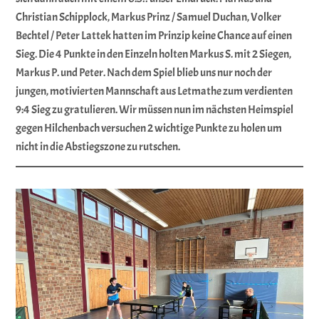
Christian Schipplock, Markus Prinz / Samuel Duchan, Volker
Bechtel / Peter Lattek hatten im Prinzip keine Chance auf einen
Sieg. Die 4 Punkte in den Einzeln holten Markus S. mit 2 Siegen,
Markus P. und Peter. Nach dem Spiel blieb uns nur noch der
jungen, motivierten Mannschaft aus Letmathe zum verdienten
9:4 Sieg zu gratulieren. Wir müssen nun im nächsten Heimspiel
gegen Hilchenbach versuchen 2 wichtige Punkte zu holen um
nicht in die Abstiegszone zu rutschen.