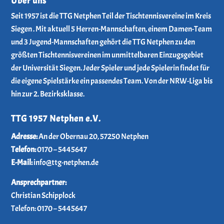
Über uns
Seit 1957 ist die TTG Netphen Teil der Tischtennisvereine im Kreis
Siegen . Mit aktuell 5 Herren-Mannschaften, einem Damen-Team
und 3 Jugend-Mannschaften gehört die TTG Netphen zu den
größten Tischtennisvereinen im unmittelbaren Einzugsgebiet
der Universität Siegen. Jeder Spieler und jede Spielerin findet für
die eigene Spielstärke ein passendes Team. Von der NRW-Liga bis
hin zur 2. Bezirksklasse.
TTG 1957 Netphen e.V.
­Adresse:
An der Obernau 20, 57250 Netphen
Telefon:
0170 – 5445647
E-Mail:
info@ttg-netphen.de
Ansprechpartner:
Christian Schipplock
Telefon:
0170 – 5445647