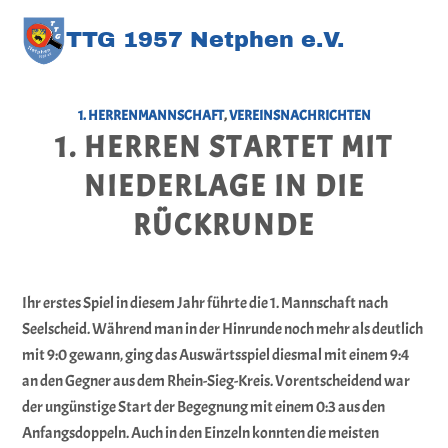
TT
G
1957 Netphen e.V
.
1. HERRENMANNSCHAFT
,
VEREINSNACHRICHTEN
1. HERREN STARTET MIT
NIEDERLAGE IN DIE
RÜCKRUNDE
Ihr erstes Spiel in diesem Jahr führte die 1. Mannschaft nach
Seelscheid. Während man in der Hinrunde noch mehr als deutlich
mit 9:0 gewann, ging das Auswärtsspiel diesmal mit einem 9:4
an den Gegner aus dem Rhein-Sieg-Kreis. Vorentscheidend war
der ungünstige Start der Begegnung mit einem 0:3 aus den
Anfangsdoppeln. Auch in den Einzeln konnten die meisten