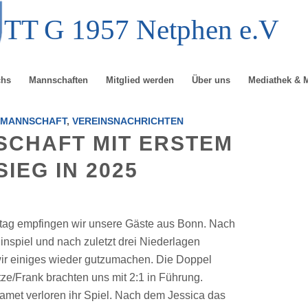
TT
G
1957 Netphen e.V
chs
Mannschaften
Mitglied werden
Über uns
Mediathek & 
NMANNSCHAFT
,
VEREINSNACHRICHTEN
SCHAFT MIT ERSTEM
SIEG IN 2025
g empfingen wir unsere Gäste aus Bonn. Nach
inspiel und nach zuletzt drei Niederlagen
 wir einiges wieder gutzumachen. Die Doppel
ze/Frank brachten uns mit 2:1 in Führung.
amet verloren ihr Spiel. Nach dem Jessica das