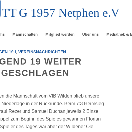
TT
G
1957 Netphen e.V
chs
Mannschaften
Mitglied werden
Über uns
Mediathek & 
EN 19 I
,
VEREINSNACHRICHTEN
UGEND 19 WEITER
NGESCHLAGEN
en die Mannschaft vom VfB Wilden blieb unsere
 Niederlage in der Rückrunde. Beim 7:3 Heimsieg
 Paul Rezer und Samuel Duchan jeweils 2 Einzel
ppel zum Beginn des Spieles gewannen Florian
Spieler des Tages war aber der Wildener Ole