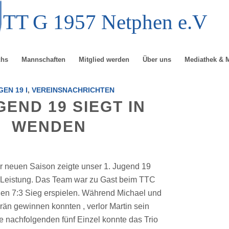
TT
G
1957 Netphen e.V
chs
Mannschaften
Mitglied werden
Über uns
Mediathek & 
EN 19 I
,
VEREINSNACHRICHTEN
GEND 19 SIEGT IN
WENDEN
er neuen Saison zeigte unser 1. Jugend 19
 Leistung. Das Team war zu Gast beim TTC
en 7:3 Sieg erspielen. Während Michael und
än gewinnen konnten , verlor Martin sein
e nachfolgenden fünf Einzel konnte das Trio